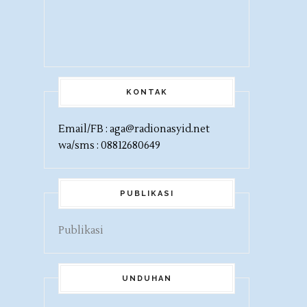
KONTAK
Email/FB : aga@radionasyid.net
wa/sms : 08812680649
PUBLIKASI
Publikasi
UNDUHAN