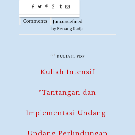
0
09
Comments
Juni,
undefined
by
Benang Radja
in
,
KULIAH
PDP
Kuliah Intensif
"Tantangan dan
Implementasi Undang-
Undang Perlindungan