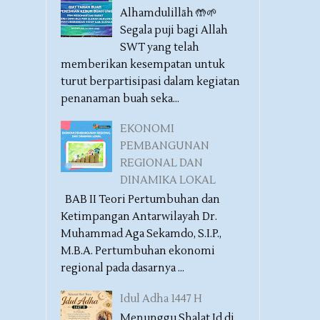
Alhamdulillāh 🤲🌱
Segala puji bagi Allah
SWT yang telah
memberikan kesempatan untuk
turut berpartisipasi dalam kegiatan
penanaman buah seka...
EKONOMI
PEMBANGUNAN
REGIONAL DAN
DINAMIKA LOKAL
BAB II Teori Pertumbuhan dan
Ketimpangan Antarwilayah Dr.
Muhammad Aga Sekamdo, S.I.P.,
M.B.A. Pertumbuhan ekonomi
regional pada dasarnya ...
Idul Adha 1447 H
Menunggu Shalat Id di