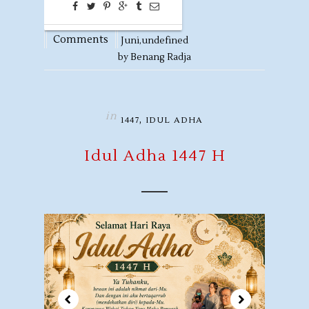
0
14
Comments
Juni,
undefined
by
Benang Radja
in
,
1447
IDUL ADHA
Idul Adha 1447 H