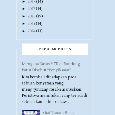
►
2018
(14)
►
2017
(14)
►
2016
(19)
►
2015
(14)
►
2014
(13)
POPULAR POSTS
Mengapa Kasus YTR di Bandung
Patut Disebut “Penyiksaan”
Kita kembali dihadapkan pada
sebuah kenyataan yang
mengguncang rasa kemanusiaan.
Peristiwa memilukan yang terjadi di
sebuah kamar kos di kaw...
Giat Tanam Buah