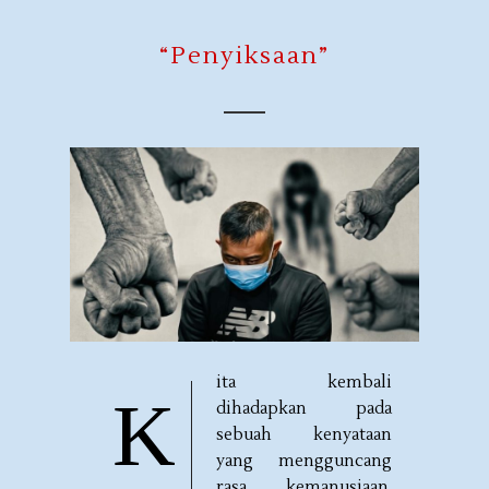
“Penyiksaan”
ita kembali
K
dihadapkan pada
sebuah kenyataan
yang mengguncang
rasa kemanusiaan.