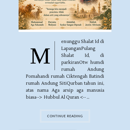
enunggu Shalat Id di
M
LapanganPulang
Shalat Id, di
parkiranOtw humdi
rumah Andung
Pomahandi rumah Ciktengah Batindi
rumah Andung SitiQurban tahun ini,
atas nama Aga arsip aga manusia
biasa--> Hubbul Al Quran <-- ...
CONTINUE READING