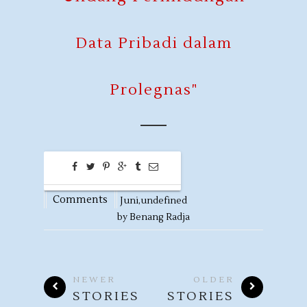
Data Pribadi dalam
Prolegnas"
0
03
Comments
Juni,
undefined
by
Benang Radja
NEWER
OLDER
STORIES
STORIES