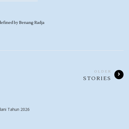
efined by
Benang Radja
OLDER
STORIES
ani Tahun 2026