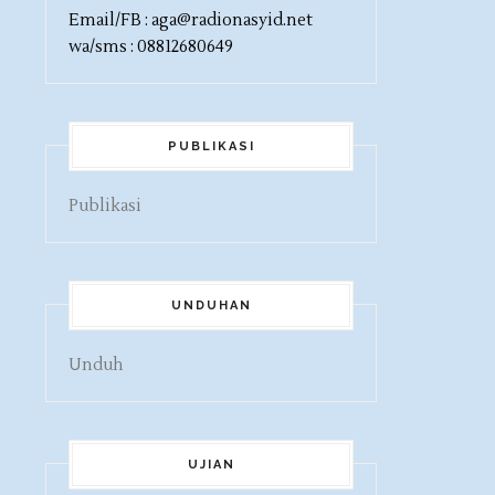
Email/FB : aga@radionasyid.net
wa/sms : 08812680649
PUBLIKASI
Publikasi
UNDUHAN
Unduh
UJIAN