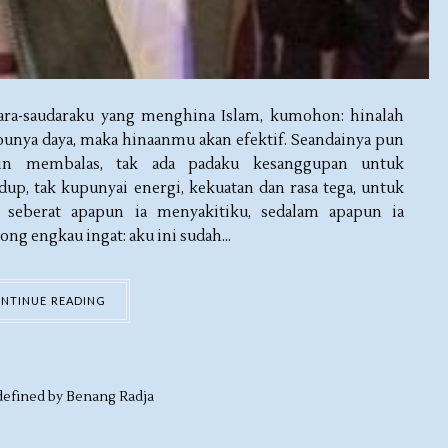
ara-saudaraku yang menghina Islam, kumohon: hinalah
 punya daya, maka hinaanmu akan efektif. Seandainya pun
in membalas, tak ada padaku kesanggupan untuk
up, tak kupunyai energi, kekuatan dan rasa tega, untuk
 seberat apapun ia menyakitiku, sedalam apapun ia
g engkau ingat: aku ini sudah...
NTINUE READING
efined by
Benang Radja