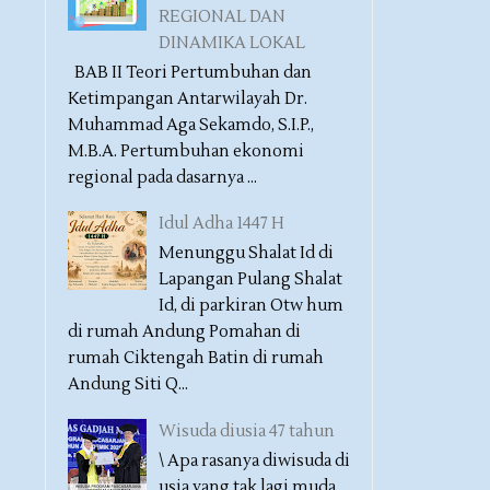
REGIONAL DAN
DINAMIKA LOKAL
BAB II Teori Pertumbuhan dan
Ketimpangan Antarwilayah Dr.
Muhammad Aga Sekamdo, S.I.P.,
M.B.A. Pertumbuhan ekonomi
regional pada dasarnya ...
Idul Adha 1447 H
Menunggu Shalat Id di
Lapangan Pulang Shalat
Id, di parkiran Otw hum
di rumah Andung Pomahan di
rumah Ciktengah Batin di rumah
Andung Siti Q...
Wisuda diusia 47 tahun
\ Apa rasanya diwisuda di
usia yang tak lagi muda