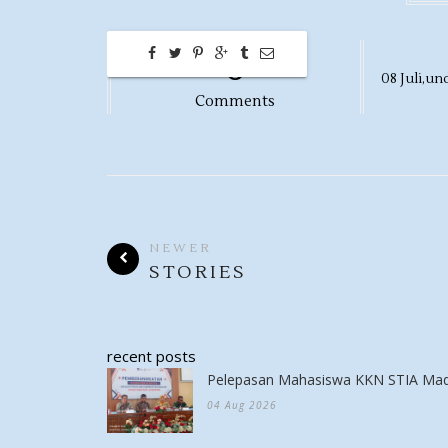
0
08
Juli,
und
Comments
NEWER
STORIES
recent posts
Pelepasan Mahasiswa KKN STIA Mad
04 Aug 2026