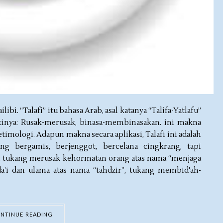
bi. “Talafi” itu bahasa Arab, asal katanya “Talifa-Yatlafu”
 artinya: Rusak-merusak, binasa-membinasakan. ini makna
a etimologi. Adapun makna secara aplikasi, Talafi ini adalah
ng bergamis, berjenggot, bercelana cingkrang, tapi
; tukang merusak kehormatan orang atas nama “menjaga
a’i dan ulama atas nama “tahdzir”, tukang membid'ah-
NTINUE READING