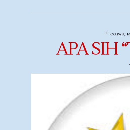
in
,
COPAS
M
APA SIH “