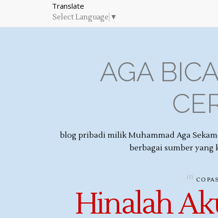
Translate
Select Language
▼
AGA BICA
CER
blog pribadi milik Muhammad Aga Sekamdo
berbagai sumber yang 
in
COPA
Hinalah Aku