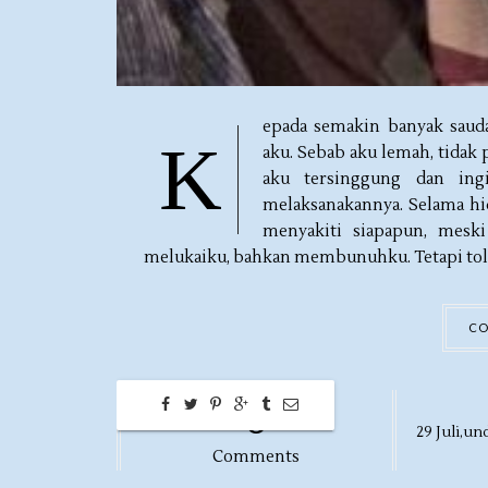
epada semakin banyak saud
K
aku. Sebab aku lemah, tidak
aku tersinggung dan ing
melaksanakannya. Selama hid
menyakiti siapapun, meski
melukaiku, bahkan membunuhku. Tetapi tolon
CO
0
29
Juli,
und
Comments