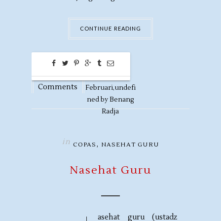
CONTINUE READING
0
26
Comments
Februari,
undefi
ned by
Benang
Radja
in
,
COPAS
NASEHAT GURU
Nasehat Guru
asehat guru (ustadz