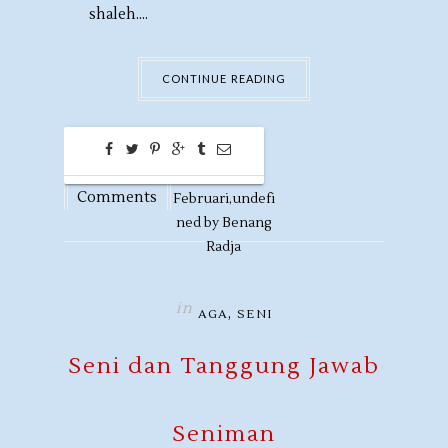
shaleh....
CONTINUE READING
0
26
Comments
Februari,
undefi
ned by
Benang
Radja
in
,
AGA
SENI
Seni dan Tanggung Jawab
Seniman