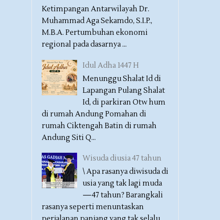
Ketimpangan Antarwilayah Dr.
Muhammad Aga Sekamdo, S.I.P.,
M.B.A. Pertumbuhan ekonomi
regional pada dasarnya ...
Idul Adha 1447 H
Menunggu Shalat Id di
Lapangan Pulang Shalat
Id, di parkiran Otw hum
di rumah Andung Pomahan di
rumah Ciktengah Batin di rumah
Andung Siti Q...
Wisuda diusia 47 tahun
\ Apa rasanya diwisuda di
usia yang tak lagi muda
—47 tahun? Barangkali
rasanya seperti menuntaskan
perjalanan panjang yang tak selalu