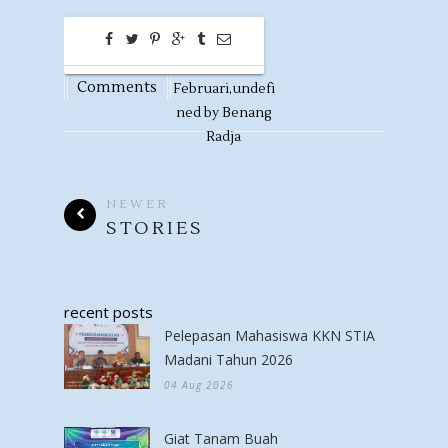
0
19
Comments
Februari,
undefi
ned by
Benang
Radja
NEWER
STORIES
recent posts
Pelepasan Mahasiswa KKN STIA
Madani Tahun 2026
04 Aug 2026
Giat Tanam Buah