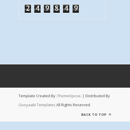
2
4
9
8
4
9
Template Created By :
ThemeXpose
. | Distributed By
Gooyaabi Templates
All Rights Reserved.
BACK TO TOP