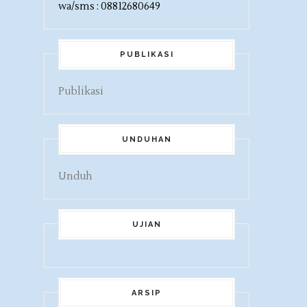
wa/sms : 08812680649
PUBLIKASI
Publikasi
UNDUHAN
Unduh
UJIAN
ARSIP