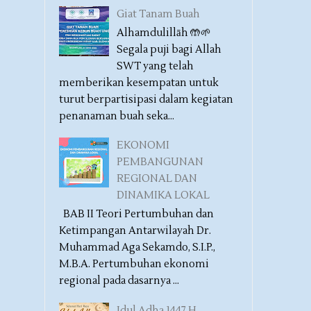
Giat Tanam Buah
Alhamdulillāh 🤲🌱
Segala puji bagi Allah
SWT yang telah
memberikan kesempatan untuk
turut berpartisipasi dalam kegiatan
penanaman buah seka...
EKONOMI
PEMBANGUNAN
REGIONAL DAN
DINAMIKA LOKAL
BAB II Teori Pertumbuhan dan
Ketimpangan Antarwilayah Dr.
Muhammad Aga Sekamdo, S.I.P.,
M.B.A. Pertumbuhan ekonomi
regional pada dasarnya ...
Idul Adha 1447 H