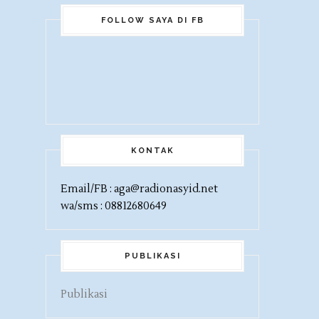
FOLLOW SAYA DI FB
KONTAK
Email/FB : aga@radionasyid.net
wa/sms : 08812680649
PUBLIKASI
Publikasi