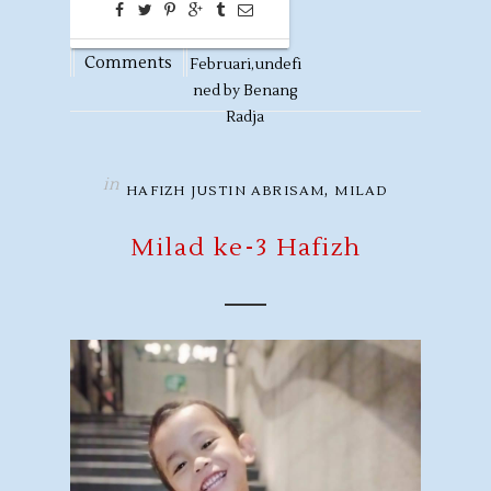
0
12
Comments
Februari,
undefi
ned by
Benang
Radja
in
,
HAFIZH JUSTIN ABRISAM
MILAD
Milad ke-3 Hafizh