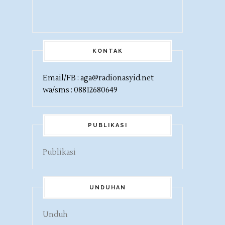
KONTAK
Email/FB : aga@radionasyid.net
wa/sms : 08812680649
PUBLIKASI
Publikasi
UNDUHAN
Unduh