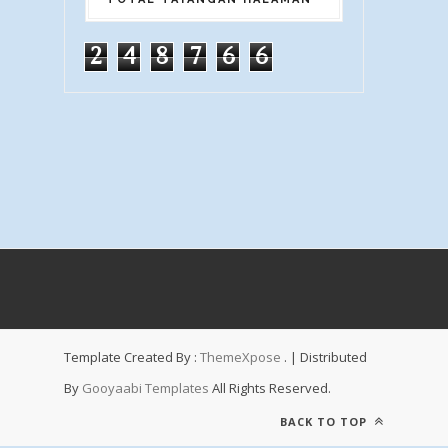
2
4
8
7
6
6
Template Created By :
ThemeXpose
. | Distributed
By
Gooyaabi Templates
All Rights Reserved.
BACK TO TOP