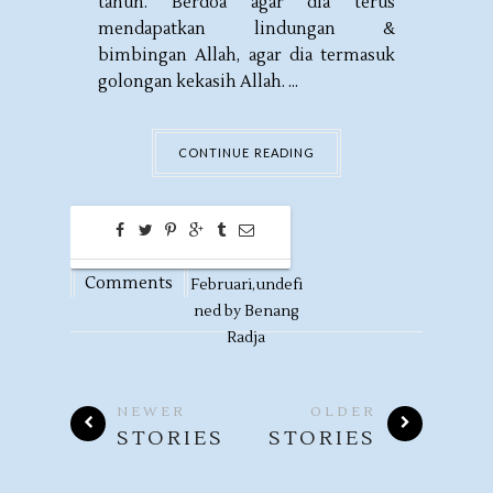
tahun. Berdoa agar dia terus
mendapatkan lindungan &
bimbingan Allah, agar dia termasuk
golongan kekasih Allah. ...
CONTINUE READING
0
12
Comments
Februari,
undefi
ned by
Benang
Radja
NEWER
OLDER
STORIES
STORIES