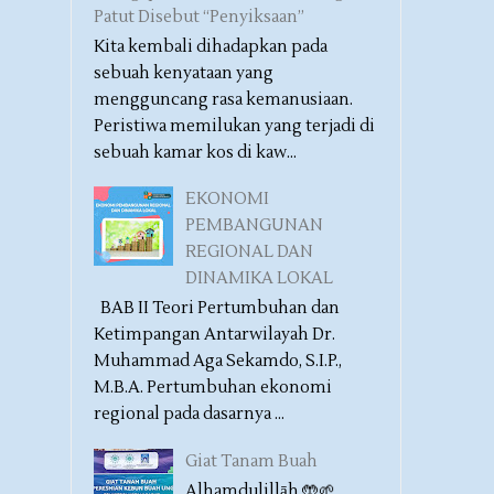
Patut Disebut “Penyiksaan”
Kita kembali dihadapkan pada
sebuah kenyataan yang
mengguncang rasa kemanusiaan.
Peristiwa memilukan yang terjadi di
sebuah kamar kos di kaw...
EKONOMI
PEMBANGUNAN
REGIONAL DAN
DINAMIKA LOKAL
BAB II Teori Pertumbuhan dan
Ketimpangan Antarwilayah Dr.
Muhammad Aga Sekamdo, S.I.P.,
M.B.A. Pertumbuhan ekonomi
regional pada dasarnya ...
Giat Tanam Buah
Alhamdulillāh 🤲🌱