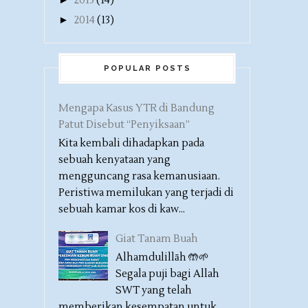
2015
(14)
►
2014
(13)
POPULAR POSTS
Mengapa Kasus YTR di Bandung
Patut Disebut “Penyiksaan”
Kita kembali dihadapkan pada
sebuah kenyataan yang
mengguncang rasa kemanusiaan.
Peristiwa memilukan yang terjadi di
sebuah kamar kos di kaw...
Giat Tanam Buah
Alhamdulillāh 🤲🌱
Segala puji bagi Allah
SWT yang telah
memberikan kesempatan untuk