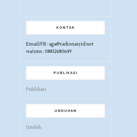
KONTAK
Email/FB : aga@radionasyid.net
wa/sms : 08812680649
PUBLIKASI
Publikasi
UNDUHAN
Unduh