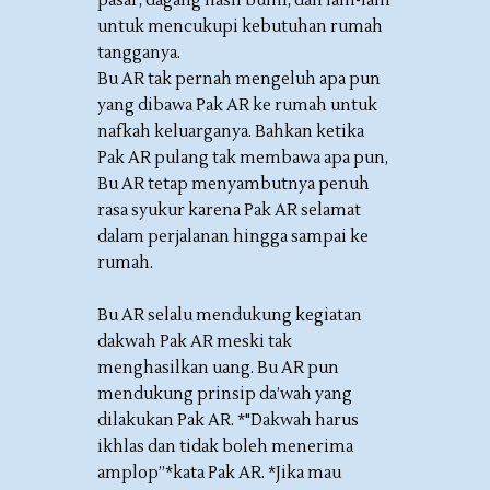
pasar, dagang hasil bumi, dan lain-lain
untuk mencukupi kebutuhan rumah
tangganya.
Bu AR tak pernah mengeluh apa pun
yang dibawa Pak AR ke rumah untuk
nafkah keluarganya. Bahkan ketika
Pak AR pulang tak membawa apa pun,
Bu AR tetap menyambutnya penuh
rasa syukur karena Pak AR selamat
dalam perjalanan hingga sampai ke
rumah.
Bu AR selalu mendukung kegiatan
dakwah Pak AR meski tak
menghasilkan uang. Bu AR pun
mendukung prinsip da’wah yang
dilakukan Pak AR. *"Dakwah harus
ikhlas dan tidak boleh menerima
amplop”*kata Pak AR. *Jika mau