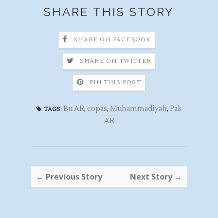
SHARE THIS STORY
SHARE ON FACEBOOK
SHARE ON TWITTER
PIN THIS POST
Bu AR
,
copas
,
Muhammadiyah
,
Pak
TAGS:
AR
← Previous Story
Next Story →