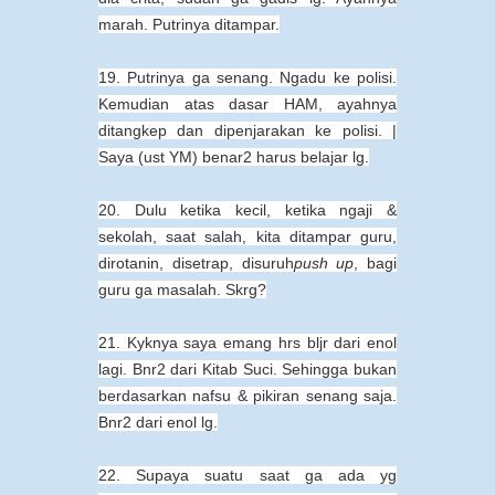
marah. Putrinya ditampar.
19. Putrinya ga senang. Ngadu ke polisi.
Kemudian atas dasar HAM, ayahnya
ditangkep dan dipenjarakan ke polisi. |
Saya (ust YM) benar2 harus belajar lg.
20. Dulu ketika kecil, ketika ngaji &
sekolah, saat salah, kita ditampar guru,
dirotanin, disetrap, disuruh
push up
, bagi
guru ga masalah. Skrg?
21. Kyknya saya emang hrs bljr dari enol
lagi. Bnr2 dari Kitab Suci. Sehingga bukan
berdasarkan nafsu & pikiran senang saja.
Bnr2 dari enol lg.
22. Supaya suatu saat ga ada yg