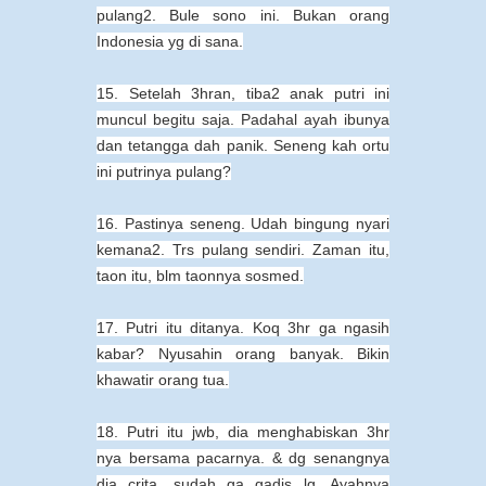
pulang2. Bule sono ini. Bukan orang
Indonesia yg di sana.
15. Setelah 3hran, tiba2 anak putri ini
muncul begitu saja. Padahal ayah ibunya
dan tetangga dah panik. Seneng kah ortu
ini putrinya pulang?
16. Pastinya seneng. Udah bingung nyari
kemana2. Trs pulang sendiri. Zaman itu,
taon itu, blm taonnya sosmed.
17. Putri itu ditanya. Koq 3hr ga ngasih
kabar? Nyusahin orang banyak. Bikin
khawatir orang tua.
18. Putri itu jwb, dia menghabiskan 3hr
nya bersama pacarnya. & dg senangnya
dia crita, sudah ga gadis lg. Ayahnya