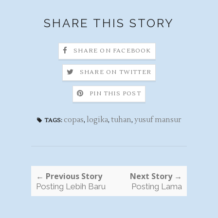
SHARE THIS STORY
SHARE ON FACEBOOK
SHARE ON TWITTER
PIN THIS POST
copas
,
logika
,
tuhan
,
yusuf mansur
TAGS:
← Previous Story
Next Story →
Posting Lebih Baru
Posting Lama