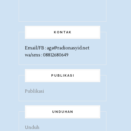
KONTAK
Email/FB : aga@radionasyid.net
wa/sms : 08812680649
PUBLIKASI
Publikasi
UNDUHAN
Unduh