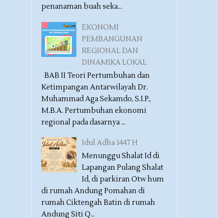
penanaman buah seka...
EKONOMI
PEMBANGUNAN
REGIONAL DAN
DINAMIKA LOKAL
BAB II Teori Pertumbuhan dan
Ketimpangan Antarwilayah Dr.
Muhammad Aga Sekamdo, S.I.P.,
M.B.A. Pertumbuhan ekonomi
regional pada dasarnya ...
Idul Adha 1447 H
Menunggu Shalat Id di
Lapangan Pulang Shalat
Id, di parkiran Otw hum
di rumah Andung Pomahan di
rumah Ciktengah Batin di rumah
Andung Siti Q...