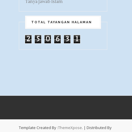
Tanya Jawab Islam
TOTAL TAYANGAN HALAMAN
2
5
0
6
3
1
Template Created By :
ThemeXpose
. | Distributed By