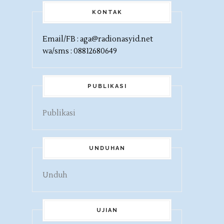
KONTAK
Email/FB : aga@radionasyid.net
wa/sms : 08812680649
PUBLIKASI
Publikasi
UNDUHAN
Unduh
UJIAN