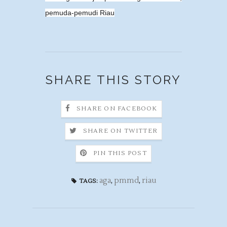
pemuda-pemudi Riau
SHARE THIS STORY
SHARE ON FACEBOOK
SHARE ON TWITTER
PIN THIS POST
aga
,
pmmd
,
riau
TAGS: