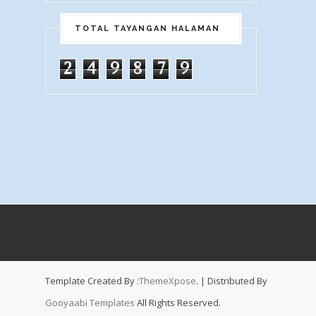
TOTAL TAYANGAN HALAMAN
2
4
9
8
7
9
Template Created By :
ThemeXpose
. | Distributed By
Gooyaabi Templates
All Rights Reserved.