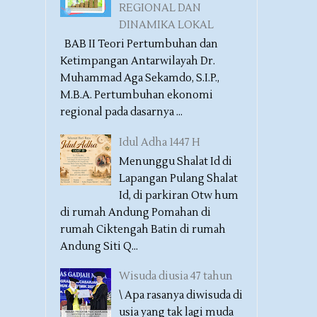
REGIONAL DAN
DINAMIKA LOKAL
BAB II Teori Pertumbuhan dan
Ketimpangan Antarwilayah Dr.
Muhammad Aga Sekamdo, S.I.P.,
M.B.A. Pertumbuhan ekonomi
regional pada dasarnya ...
Idul Adha 1447 H
Menunggu Shalat Id di
Lapangan Pulang Shalat
Id, di parkiran Otw hum
di rumah Andung Pomahan di
rumah Ciktengah Batin di rumah
Andung Siti Q...
Wisuda diusia 47 tahun
\ Apa rasanya diwisuda di
usia yang tak lagi muda