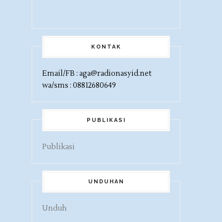
KONTAK
Email/FB : aga@radionasyid.net
wa/sms : 08812680649
PUBLIKASI
Publikasi
UNDUHAN
Unduh