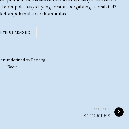
di pemicu. Berdasarkan data Asosiasi Nasyid Nusantara
 kelompok nasyid yang resmi bergabung tercatat 47
n kelompok mulai dari komunitas...
NTINUE READING
er,
undefined by
Benang
Radja
OLDER
STORIES