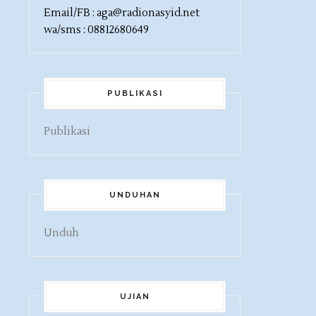
Email/FB : aga@radionasyid.net
wa/sms : 08812680649
PUBLIKASI
Publikasi
UNDUHAN
Unduh
UJIAN