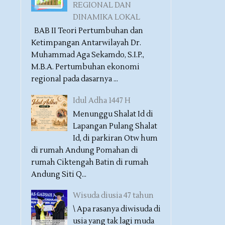
REGIONAL DAN
DINAMIKA LOKAL
BAB II Teori Pertumbuhan dan
Ketimpangan Antarwilayah Dr.
Muhammad Aga Sekamdo, S.I.P.,
M.B.A. Pertumbuhan ekonomi
regional pada dasarnya ...
Idul Adha 1447 H
Menunggu Shalat Id di
Lapangan Pulang Shalat
Id, di parkiran Otw hum
di rumah Andung Pomahan di
rumah Ciktengah Batin di rumah
Andung Siti Q...
Wisuda diusia 47 tahun
\ Apa rasanya diwisuda di
usia yang tak lagi muda