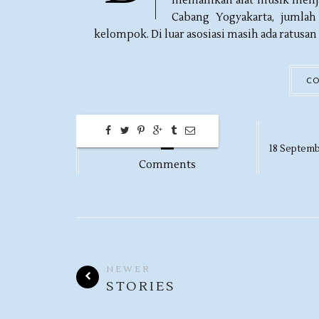
memainkan alat musik menja
Cabang Yogyakarta, jumlah
kelompok. Di luar asosiasi masih ada ratusa
CO
2
18
Septemb
Comments
NEWER
STORIES