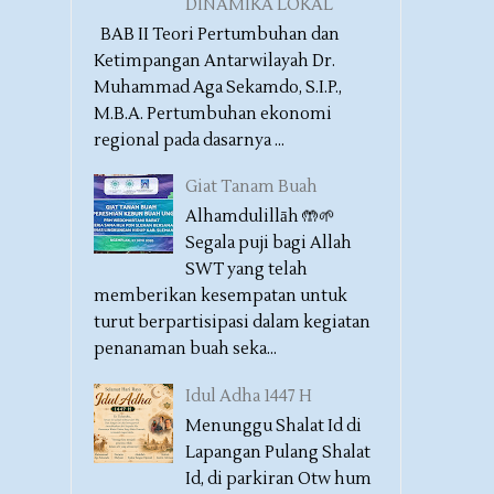
DINAMIKA LOKAL
BAB II Teori Pertumbuhan dan
Ketimpangan Antarwilayah Dr.
Muhammad Aga Sekamdo, S.I.P.,
M.B.A. Pertumbuhan ekonomi
regional pada dasarnya ...
Giat Tanam Buah
Alhamdulillāh 🤲🌱
Segala puji bagi Allah
SWT yang telah
memberikan kesempatan untuk
turut berpartisipasi dalam kegiatan
penanaman buah seka...
Idul Adha 1447 H
Menunggu Shalat Id di
Lapangan Pulang Shalat
Id, di parkiran Otw hum