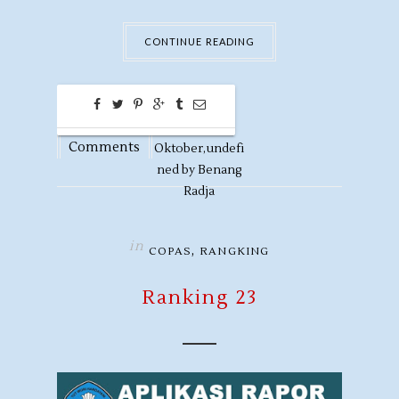
CONTINUE READING
0
12
Comments
Oktober,
undefi
ned by
Benang
Radja
in
,
COPAS
RANGKING
Ranking 23