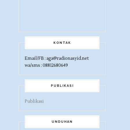
KONTAK
Email/FB : aga@radionasyid.net
wa/sms : 08812680649
PUBLIKASI
Publikasi
UNDUHAN