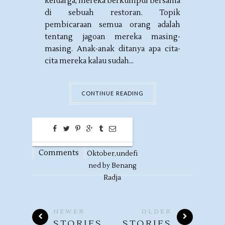
keluarga, mereka berkumpul bersama
di sebuah restoran. Topik
pembicaraan semua orang adalah
tentang jagoan mereka masing-
masing. Anak-anak ditanya apa cita-
cita mereka kalau sudah...
CONTINUE READING
0
03
Comments
Oktober,
undefi
ned by
Benang
Radja
NEWER
OLDER
STORIES
STORIES