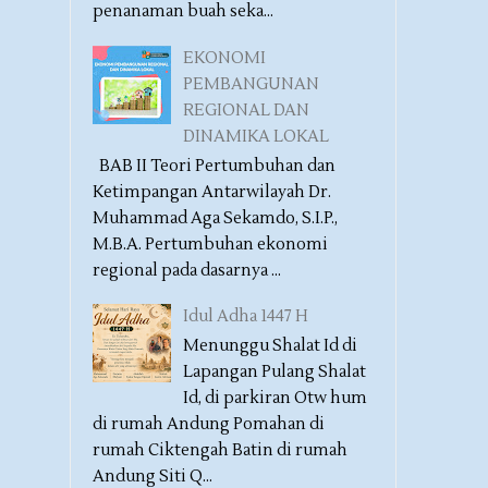
penanaman buah seka...
EKONOMI
PEMBANGUNAN
REGIONAL DAN
DINAMIKA LOKAL
BAB II Teori Pertumbuhan dan
Ketimpangan Antarwilayah Dr.
Muhammad Aga Sekamdo, S.I.P.,
M.B.A. Pertumbuhan ekonomi
regional pada dasarnya ...
Idul Adha 1447 H
Menunggu Shalat Id di
Lapangan Pulang Shalat
Id, di parkiran Otw hum
di rumah Andung Pomahan di
rumah Ciktengah Batin di rumah
Andung Siti Q...