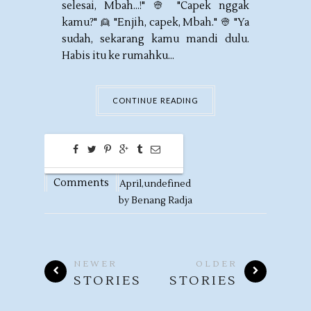
selesai, Mbah...!" 👳 "Capek nggak
kamu?" 👱 "Enjih, capek, Mbah." 👳 "Ya
sudah, sekarang kamu mandi dulu.
Habis itu ke rumahku...
CONTINUE READING
0
18
Comments
April,
undefined
by
Benang Radja
NEWER
OLDER
STORIES
STORIES