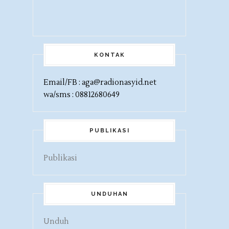
KONTAK
Email/FB : aga@radionasyid.net
wa/sms : 08812680649
PUBLIKASI
Publikasi
UNDUHAN
Unduh