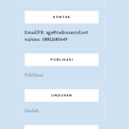
KONTAK
Email/FB : aga@radionasyid.net
wa/sms : 08812680649
PUBLIKASI
Publikasi
UNDUHAN
Unduh