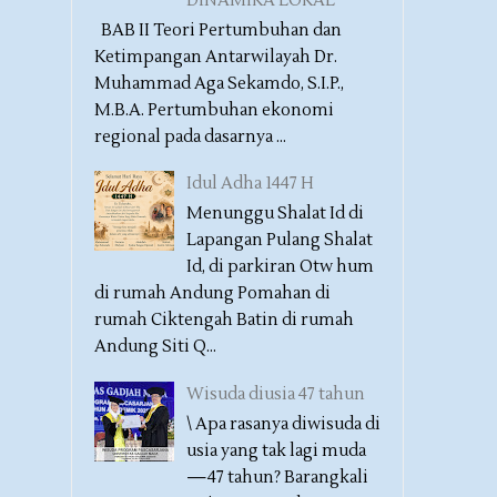
DINAMIKA LOKAL
BAB II Teori Pertumbuhan dan
Ketimpangan Antarwilayah Dr.
Muhammad Aga Sekamdo, S.I.P.,
M.B.A. Pertumbuhan ekonomi
regional pada dasarnya ...
Idul Adha 1447 H
Menunggu Shalat Id di
Lapangan Pulang Shalat
Id, di parkiran Otw hum
di rumah Andung Pomahan di
rumah Ciktengah Batin di rumah
Andung Siti Q...
Wisuda diusia 47 tahun
\ Apa rasanya diwisuda di
usia yang tak lagi muda
—47 tahun? Barangkali