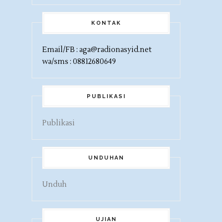
KONTAK
Email/FB : aga@radionasyid.net
wa/sms : 08812680649
PUBLIKASI
Publikasi
UNDUHAN
Unduh
UJIAN